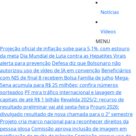
Notícias
Vídeos
MENU
Projeção oficial de inflação sobe para 5,1%, com estouro
da meta
Dia Mundial de Luta contra as Hepatites Virais
alerta para prevenção
Defesa diz que Bolsonaro não
autorizou uso de vídeo de IA em convenção
Beneficiários
com NIS de final 8 recebem Bolsa Família de julho
Mega-
Sena acumula para R$ 25 milhões; confira números
sorteados
PF mira tráfico internacional e lavagem de
capitais de até R$ 1 bilhão
Revalida 2025/2: recurso de
resultado preliminar vai até sexta-feira
Prouni 2026:
divulgado resultado de nova chamada para o 2º semestre
Projeto cria marco nacional para reconhecer direitos da
pessoa idosa
Comissão aprova inclusão de imagem em