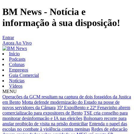
BM News - Notícia e
informação à sua disposição!
Entrar
Agora Ao Vivo
Início
Podcasts
Colunas
Empregos
Guia Comercial
Notícias
Vídeos
MENU
Operações da GCM resultam na captura de dois foragidos da Justiça
em Bento
Motta defende modernização do Estado na posse de
novos servidores da Câmara
35ª ExpoBento e 22ª Fenavinho abrem
comercialização para expositores de Bento
TSE cria conselho para
monitorar desinformação e IA nas eleições
Bolsonaro recorre para
anular proibição de visita na prisão domiciliar
Entenda o papel das
escolas no combate à violência contra meninas
Redes de educação