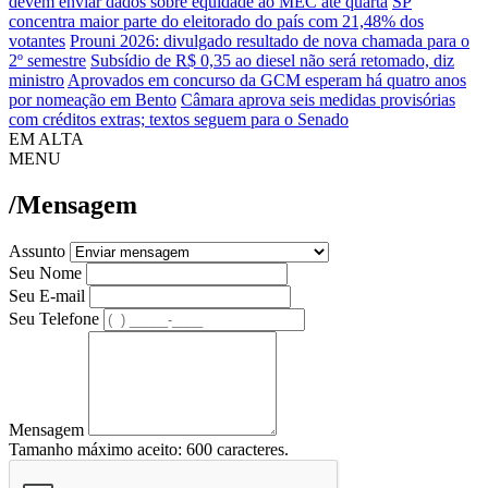
devem enviar dados sobre equidade ao MEC até quarta
SP
concentra maior parte do eleitorado do país com 21,48% dos
votantes
Prouni 2026: divulgado resultado de nova chamada para o
2º semestre
Subsídio de R$ 0,35 ao diesel não será retomado, diz
ministro
Aprovados em concurso da GCM esperam há quatro anos
por nomeação em Bento
Câmara aprova seis medidas provisórias
com créditos extras; textos seguem para o Senado
EM ALTA
MENU
/Mensagem
Assunto
Seu Nome
Seu E-mail
Seu Telefone
Mensagem
Tamanho máximo aceito: 600 caracteres.