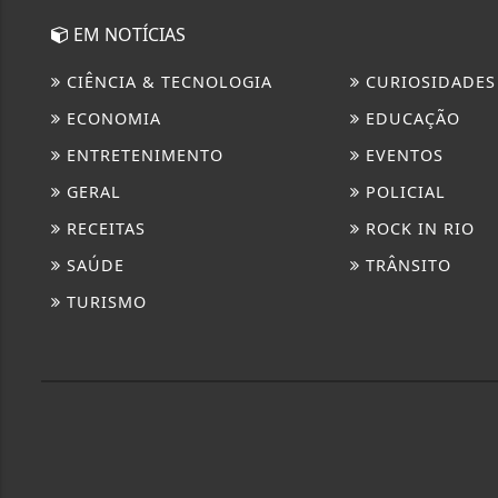
EM NOTÍCIAS
CIÊNCIA & TECNOLOGIA
CURIOSIDADES
ECONOMIA
EDUCAÇÃO
ENTRETENIMENTO
EVENTOS
GERAL
POLICIAL
RECEITAS
ROCK IN RIO
SAÚDE
TRÂNSITO
TURISMO
Termos de Uso e Privacidade
Esse site utiliza cookies para melhorar sua
concorda com nossos Termos de Uso e Priva