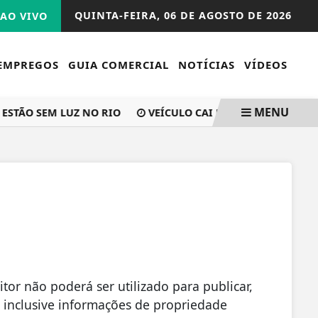
QUINTA-FEIRA,
06 DE AGOSTO DE 2026
AO VIVO
EMPREGOS
GUIA COMERCIAL
NOTÍCIAS
VÍDEOS
MENU
ESTÃO SEM LUZ NO RIO
VEÍCULO CAI EM BUEIRO APÓS SAÍ
tor não poderá ser utilizado para publicar,
o, inclusive informações de propriedade