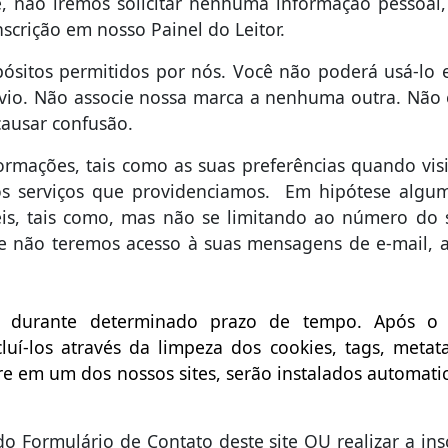
, não iremos solicitar nenhuma informação pessoal
nscrição em nosso Painel do Leitor.
pósitos permitidos por nós. Você não poderá usá-lo 
évio. Não associe nossa marca a nenhuma outra. Não
causar confusão.
rmações, tais como as suas preferências quando visi
os serviços que providenciamos. Em hipótese algum
is, tais como, mas não se limitando ao número do 
, e não teremos acesso à suas mensagens de e-mail,
s durante determinado prazo de tempo. Após o p
í-los através da limpeza dos cookies, tags, meta
e em um dos nossos sites, serão instalados automat
o Formulário de Contato deste site OU realizar a ins