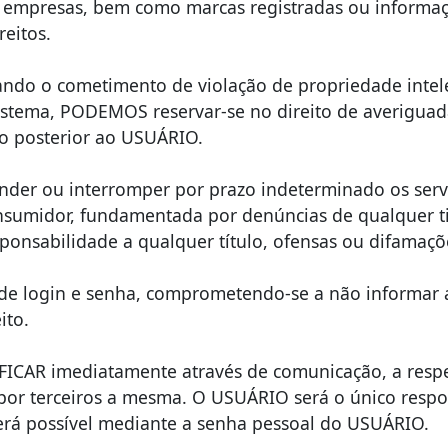
u empresas, bem como marcas registradas ou informaçõ
reitos.
ando o cometimento de violação de propriedade intele
istema, PODEMOS reservar-se no direito de averiguad
 posterior ao USUÁRIO.
r ou interromper por prazo indeterminado os servi
sumidor, fundamentada por denúncias de qualquer tipo
esponsabilidade a qualquer título, ofensas ou difama
de login e senha, comprometendo-se a não informar a 
ito.
CAR imediatamente através de comunicação, a respei
por terceiros a mesma. O USUÁRIO será o único respo
erá possível mediante a senha pessoal do USUÁRIO.