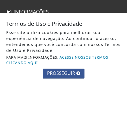
INFORMAÇÕES
CONTATO
Termos de Uso e Privacidade
PAINEL DO USUÁRIO
Esse site utiliza cookies para melhorar sua
experiência de navegação. Ao continuar o acesso,
EXPEDIENTE
entendemos que você concorda com nossos Termos
de Uso e Privacidade.
TERMOS DE USO E PRIVACIDADE
PARA MAIS INFORMAÇÕES,
ACESSE NOSSOS TERMOS
SOBRE
CLICANDO AQUI
PROSSEGUIR
BM NEWS 2026 - TODOS OS DIREITOS RESERVADOS.