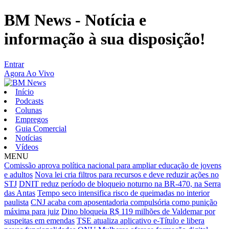
BM News - Notícia e
informação à sua disposição!
Entrar
Agora Ao Vivo
Início
Podcasts
Colunas
Empregos
Guia Comercial
Notícias
Vídeos
MENU
Comissão aprova política nacional para ampliar educação de jovens
e adultos
Nova lei cria filtros para recursos e deve reduzir ações no
STJ
DNIT reduz período de bloqueio noturno na BR-470, na Serra
das Antas
Tempo seco intensifica risco de queimadas no interior
paulista
CNJ acaba com aposentadoria compulsória como punição
máxima para juiz
Dino bloqueia R$ 119 milhões de Valdemar por
suspeitas em emendas
TSE atualiza aplicativo e-Título e libera