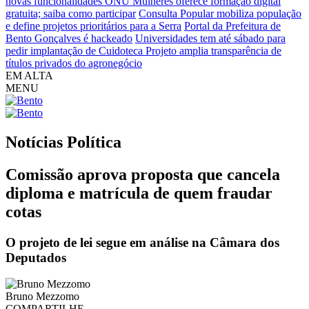
novas funcionalidades
ONU Mulheres oferece formação digital
gratuita; saiba como participar
Consulta Popular mobiliza população
e define projetos prioritários para a Serra
Portal da Prefeitura de
Bento Gonçalves é hackeado
Universidades tem até sábado para
pedir implantação de Cuidoteca
Projeto amplia transparência de
títulos privados do agronegócio
EM ALTA
MENU
Notícias
Política
Comissão aprova proposta que cancela
diploma e matrícula de quem fraudar
cotas
O projeto de lei segue em análise na Câmara dos
Deputados
Bruno Mezzomo
COMPARTILHE