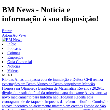
BM News - Notícia e
informação à sua disposição!
Entrar
Agora Ao Vivo
Início
Podcasts
Colunas
Empregos
Guia Comercial
Notícias
Vídeos
MENU
Rio das Antas ultrapassa cota de inundação e Defesa Civil realiza
evacuações em Bento
Alunos de Bento conquistam Menção
Honrosa na Olimpíada Brasileira de Matemática
Revalida 2026/1:
divulgado resultado final da primeira etapa do exame
Anvisa aprova
novo medicamento para linfoma não Hodgkin
Receita adia
cronograma de destaque de impostos da reforma tributária
Comissão
aprova incentivo ao aleitamento materno em creches
Estado de São