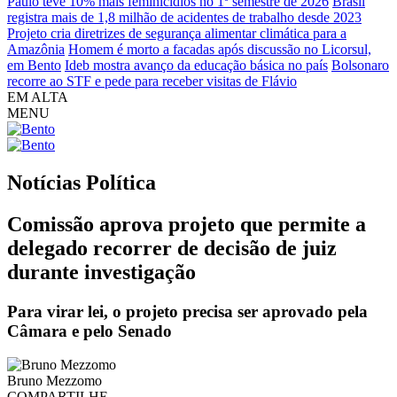
Paulo teve 10% mais feminicídios no 1º semestre de 2026
Brasil
registra mais de 1,8 milhão de acidentes de trabalho desde 2023
Projeto cria diretrizes de segurança alimentar climática para a
Amazônia
Homem é morto a facadas após discussão no Licorsul,
em Bento
Ideb mostra avanço da educação básica no país
Bolsonaro
recorre ao STF e pede para receber visitas de Flávio
EM ALTA
MENU
Notícias
Política
Comissão aprova projeto que permite a
delegado recorrer de decisão de juiz
durante investigação
Para virar lei, o projeto precisa ser aprovado pela
Câmara e pelo Senado
Bruno Mezzomo
COMPARTILHE