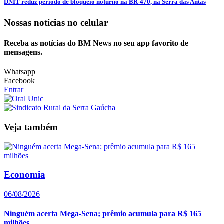
DNIT reduz período de bloqueio noturno na BR-470, na Serra das Antas
Nossas notícias
no celular
Receba as notícias do BM News no seu app favorito de
mensagens.
Whatsapp
Facebook
Entrar
Veja também
Economia
06/08/2026
Ninguém acerta Mega-Sena; prêmio acumula para R$ 165
milhões