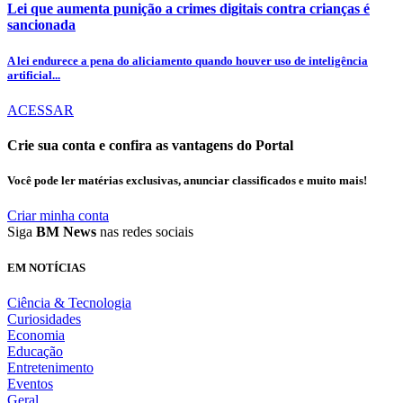
Lei que aumenta punição a crimes digitais contra crianças é
sancionada
A lei endurece a pena do aliciamento quando houver uso de inteligência
artificial...
ACESSAR
Crie sua conta e confira as vantagens do Portal
Você pode ler matérias exclusivas, anunciar classificados e muito mais!
Criar minha conta
Siga
BM News
nas redes sociais
EM NOTÍCIAS
Ciência & Tecnologia
Curiosidades
Economia
Educação
Entretenimento
Eventos
Geral