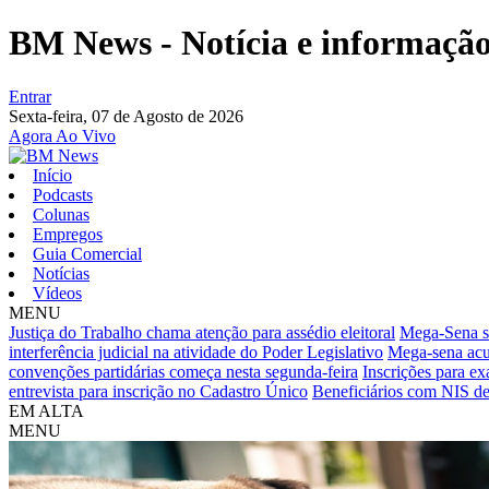
BM News - Notícia e informação 
Entrar
Sexta-feira,
07 de Agosto de 2026
Agora Ao Vivo
Início
Podcasts
Colunas
Empregos
Guia Comercial
Notícias
Vídeos
MENU
Justiça do Trabalho chama atenção para assédio eleitoral
Mega-Sena so
interferência judicial na atividade do Poder Legislativo
Mega-sena acu
convenções partidárias começa nesta segunda-feira
Inscrições para e
entrevista para inscrição no Cadastro Único
Beneficiários com NIS de
EM ALTA
MENU