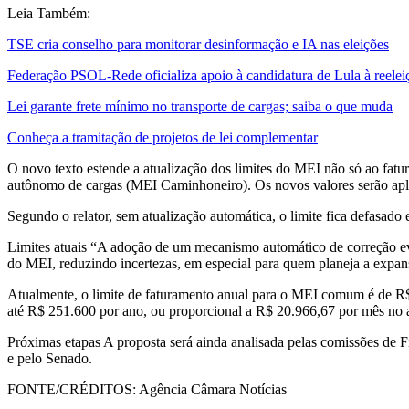
Leia Também:
TSE cria conselho para monitorar desinformação e IA nas eleições
Federação PSOL-Rede oficializa apoio à candidatura de Lula à reelei
Lei garante frete mínimo no transporte de cargas; saiba o que muda
Conheça a tramitação de projetos de lei complementar
O novo texto estende a atualização dos limites do MEI não só ao fatu
autônomo de cargas (MEI Caminhoneiro). Os novos valores serão aplic
Segundo o relator, sem atualização automática, o limite fica defasado
Limites atuais “A adoção de um mecanismo automático de correção evit
do MEI, reduzindo incertezas, em especial para quem planeja a expa
Atualmente, o limite de faturamento anual para o MEI comum é de R$
até R$ 251.600 por ano, ou proporcional a R$ 20.966,67 por mês no a
Próximas etapas A proposta será ainda analisada pelas comissões de Fi
e pelo Senado.
FONTE/CRÉDITOS:
Agência Câmara Notícias