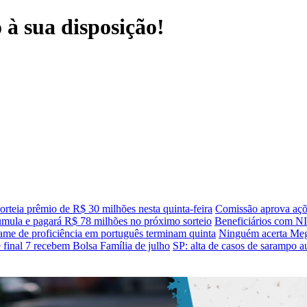
à sua disposição!
rteia prêmio de R$ 30 milhões nesta quinta-feira
Comissão aprova açõe
mula e pagará R$ 78 milhões no próximo sorteio
Beneficiários com NI
xame de proficiência em português terminam quinta
Ninguém acerta Meg
 final 7 recebem Bolsa Família de julho
SP: alta de casos de sarampo 