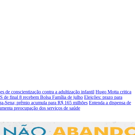
s de conscientização contra a adultização infantil
Hugo Motta critica
S de final 8 recebem Bolsa Família de julho
Eleições: prazo para
a-Sena; prêmio acumula para R$ 165 milhões
Entenda a dispensa de
aumenta preocupação dos serviços de saúde