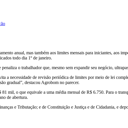
ção
ramento anual, mas também aos limites mensais para iniciantes, aos imp
ados todo dia 1º de janeiro.
 e penaliza o trabalhador que, mesmo sem expandir seu negócio, ultrapa
a a necessidade de revisão periódica de limites por meio de lei comple
nsão gradual”, destacou Agrobom no parecer.
 81 mil, o que equivale a uma média mensal de R$ 6.750. Para o trans
no de abertura.
nanças e Tributação; e de Constituição e Justiça e de Cidadania, e depoi