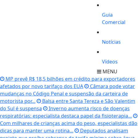
Guia
Comercial
Notícias
Vídeos
MENU
MP prevê R$ 18,5 bilhões em crédito para exportadores
afetados por novo tarifaço dos EUA
Câmara pode votar
mudanças no Código Penal e suspensão da carteira de
motorista por...
Balsa entre Santa Tereza e São Valentim
do Sul é suspensa
Inverno aumenta risco de doenças
respiratórias: especialista destaca papel da fisioterapia...
Com milhares de crianças acima do peso, especialistas dão
dicas para manter uma rotina...
Deputados analisam