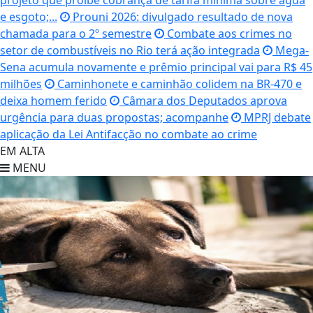
projeto que proíbe cobrança de tarifa mínima sobre água
e esgoto;...
Prouni 2026: divulgado resultado de nova
chamada para o 2º semestre
Combate aos crimes no
setor de combustíveis no Rio terá ação integrada
Mega-
Sena acumula novamente e prêmio principal vai para R$ 45
milhões
Caminhonete e caminhão colidem na BR-470 e
deixa homem ferido
Câmara dos Deputados aprova
urgência para duas propostas; acompanhe
MPRJ debate
aplicação da Lei Antifacção no combate ao crime
EM ALTA
MENU