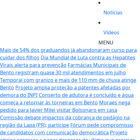
Notícias
Vídeos
MENU
Mais de 54% dos graduandos já abandonaram curso para
cuidar dos filhos
Dia Mundial de Luta contra as Hepatites
Virais alerta para prevenção
Farmácias Municipais de
Bento registram quase 30 mil atendimentos em julho
Temporal com granizo e mais de 110 mm de chuva atinge
Bento
Projeto amplia proteção a patentes afetadas por
demora do INPI
Conserto de adutora é concluído e água
começa a retornar às torneiras em Bento
Moraes nega
pedido para Javier Milei visitar Bolsonaro em casa
Comissão debate impactos da cobrança de pedágio na
região da Lapa (PR); participe
Fórum pede compromisso
de candidatos com comunicação democrática
Projeto