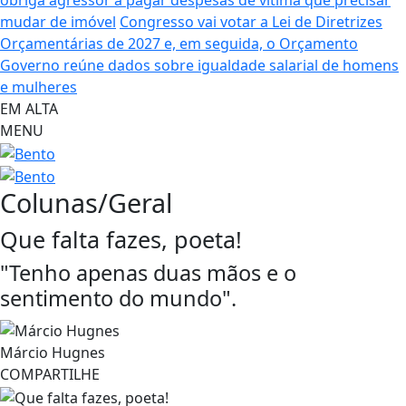
obriga agressor a pagar despesas de vítima que precisar
mudar de imóvel
Congresso vai votar a Lei de Diretrizes
Orçamentárias de 2027 e, em seguida, o Orçamento
Governo reúne dados sobre igualdade salarial de homens
e mulheres
EM ALTA
MENU
Colunas/Geral
Que falta fazes, poeta!
"Tenho apenas duas mãos e o
sentimento do mundo".
Márcio Hugnes
COMPARTILHE