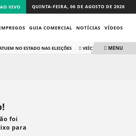
QUINTA-FEIRA,
06 DE AGOSTO DE 2026
AO VIVO
EMPREGOS
GUIA COMERCIAL
NOTÍCIAS
VÍDEOS
MENU
ATUEM NO ESTADO NAS ELEIÇÕES
VEÍCULO USADO EM ROUB
!
ão foi
aixo para