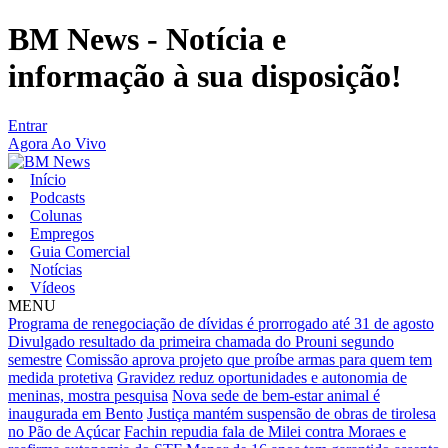
BM News - Notícia e
informação à sua disposição!
Entrar
Agora Ao Vivo
Início
Podcasts
Colunas
Empregos
Guia Comercial
Notícias
Vídeos
MENU
Programa de renegociação de dívidas é prorrogado até 31 de agosto
Divulgado resultado da primeira chamada do Prouni segundo
semestre
Comissão aprova projeto que proíbe armas para quem tem
medida protetiva
Gravidez reduz oportunidades e autonomia de
meninas, mostra pesquisa
Nova sede de bem-estar animal é
inaugurada em Bento
Justiça mantém suspensão de obras de tirolesa
no Pão de Açúcar
Fachin repudia fala de Milei contra Moraes e