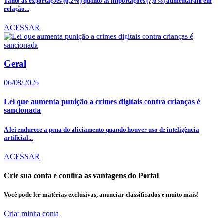
Tanto as exportações (6,2%) quanto as importações (7,6%) aumentaram em
relação...
ACESSAR
Geral
06/08/2026
Lei que aumenta punição a crimes digitais contra crianças é
sancionada
A lei endurece a pena do aliciamento quando houver uso de inteligência
artificial...
ACESSAR
Crie sua conta e confira as vantagens do Portal
Você pode ler matérias exclusivas, anunciar classificados e muito mais!
Criar minha conta