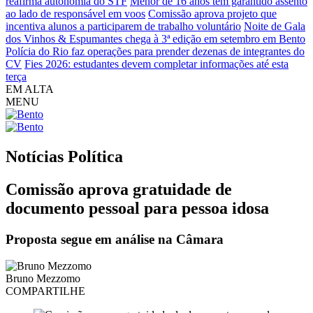
reafirma autonomia do STF
Menor de 16 anos tem garantido assento
ao lado de responsável em voos
Comissão aprova projeto que
incentiva alunos a participarem de trabalho voluntário
Noite de Gala
dos Vinhos & Espumantes chega à 3ª edição em setembro em Bento
Polícia do Rio faz operações para prender dezenas de integrantes do
CV
Fies 2026: estudantes devem completar informações até esta
terça
EM ALTA
MENU
Notícias
Política
Comissão aprova gratuidade de
documento pessoal para pessoa idosa
Proposta segue em análise na Câmara
Bruno Mezzomo
COMPARTILHE