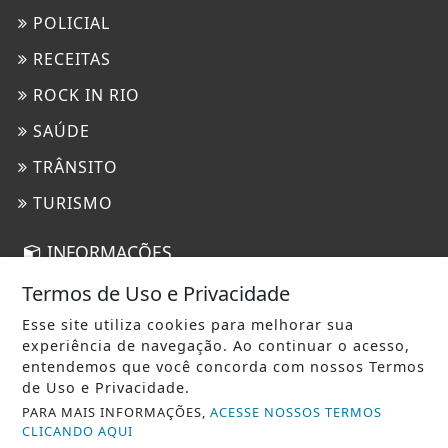
POLICIAL
RECEITAS
ROCK IN RIO
SAÚDE
TRÂNSITO
TURISMO
INFORMAÇÕES
CONTATO
Termos de Uso e Privacidade
PAINEL DO USUÁRIO
Esse site utiliza cookies para melhorar sua
experiência de navegação. Ao continuar o acesso,
EXPEDIENTE
entendemos que você concorda com nossos Termos
de Uso e Privacidade.
TERMOS DE USO E PRIVACIDADE
PARA MAIS INFORMAÇÕES,
ACESSE NOSSOS TERMOS
SOBRE
CLICANDO AQUI