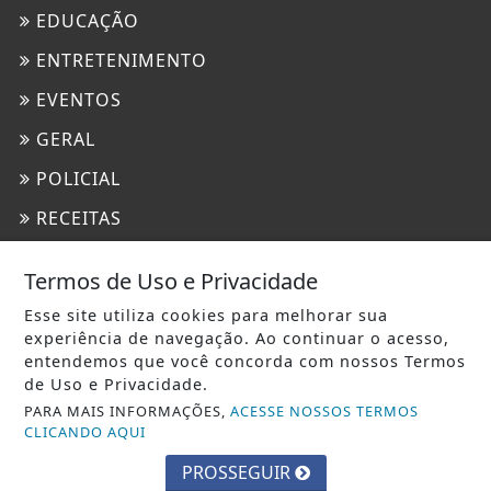
EDUCAÇÃO
ENTRETENIMENTO
EVENTOS
GERAL
POLICIAL
RECEITAS
ROCK IN RIO
Termos de Uso e Privacidade
SAÚDE
Esse site utiliza cookies para melhorar sua
TRÂNSITO
experiência de navegação. Ao continuar o acesso,
entendemos que você concorda com nossos Termos
TURISMO
de Uso e Privacidade.
PARA MAIS INFORMAÇÕES,
ACESSE NOSSOS TERMOS
INFORMAÇÕES
CLICANDO AQUI
CONTATO
PROSSEGUIR