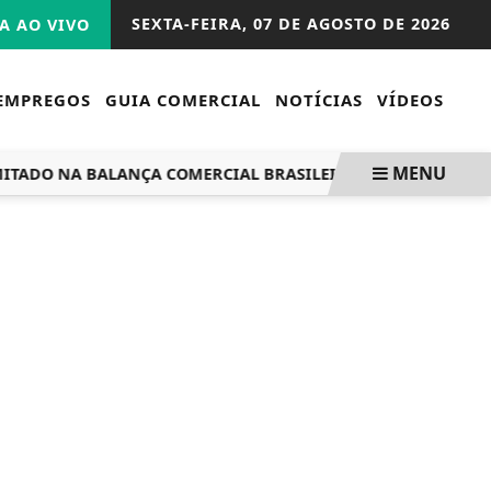
SEXTA-FEIRA,
07 DE AGOSTO DE 2026
A AO VIVO
EMPREGOS
GUIA COMERCIAL
NOTÍCIAS
VÍDEOS
MENU
DO NA BALANÇA COMERCIAL BRASILEIRA
JUSTIÇA DO TRA