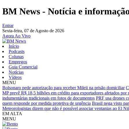
BM News - Notícia e informação 
Entrar
Sexta-feira,
07 de Agosto de 2026
Agora Ao Vivo
Início
Podcasts
Colunas
Empregos
Guia Comercial
Notícias
Vídeos
MENU
Bolsonaro pede autorização para receber Mileii na prisão domiciliar
C
MP prevê R$ 18,5 bilhões em crédito para exportadores afetados por
indumentárias tradicionais em fotos de documentos
PRF usa drones co
quem responde por medida protetiva de urgência
Brasil nega visto p
Meteorologistas dizem que não é possível associar ventanias ao El Ni
EM ALTA
MENU