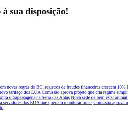
à sua disposição!
om novas regras do BC, registros de fraudes financeiras crescem 10%
 novo tarifaço dos EUA
Comissão aprova projeto que cria regime simplif
ntra ultrapassagens na Serra das Antas
Nova sede de bem-estar animal
ara servidores dos EUA que queriam monitorar urnas
Comissão aprova us
ño