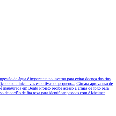
Ingestão de água é importante no inverno para evitar doença dos rins
icado para iniciativas esportivas de pequeno...
Câmara aprova uso de
 é inaugurada em Bento
Projeto proíbe acesso a armas de fogo para
o de cordão de fita roxa para identificar pessoas com Alzheimer