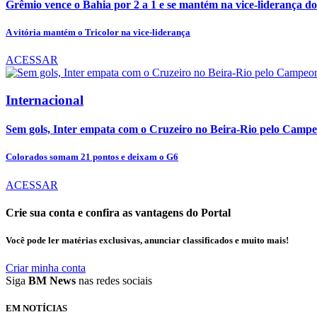
Grêmio vence o Bahia por 2 a 1 e se mantém na vice-liderança do
A vitória mantém o Tricolor na vice-liderança
ACESSAR
Internacional
Sem gols, Inter empata com o Cruzeiro no Beira-Rio pelo Campe
Colorados somam 21 pontos e deixam o G6
ACESSAR
Crie sua conta e confira as vantagens do Portal
Você pode ler matérias exclusivas, anunciar classificados e muito mais!
Criar minha conta
Siga
BM News
nas redes sociais
EM NOTÍCIAS