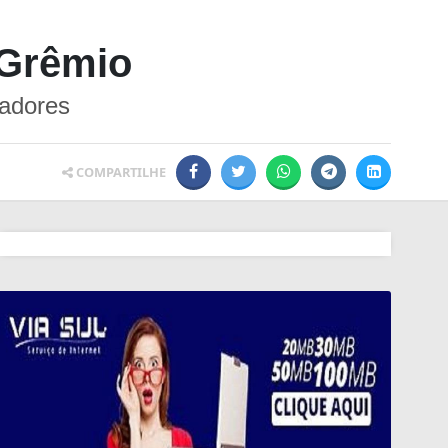
 Grêmio
tadores
COMPARTILHE