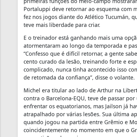
primeiras funções do meio-campo mostrara
Portaluppi deve retornar ao esquema com m
fez nos jogos diante do Atlético Tucumán, 
teve mais liberdade para criar.
E o treinador está ganhando mais uma opção
atormentaram ao longo da temporada e pass
“Confesso que é difícil retornar, a gente s
cento curado da lesão, treinando forte e e
complicado, nunca tinha acontecido isso c
de retomada da confiança”, disse o volante.
Michel era titular ao lado de Arthur na Libe
contra o Barcelona-EQU, teve de passar por
enfrentar os equatorianos, mas Jailson já h
atrapalhado por várias lesões. Sua última 
quando jogou na partida entre Grêmio e Mon
coincidentemente no momento em que o Grê