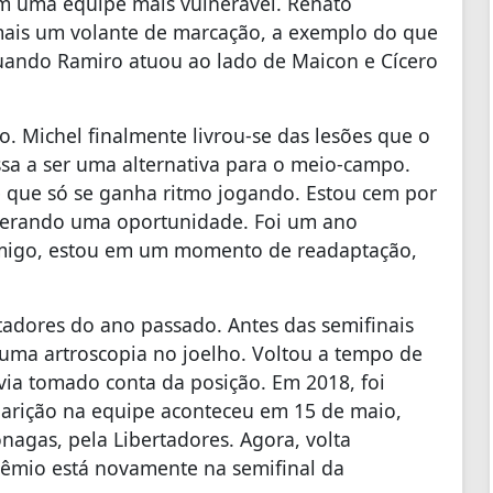
m uma equipe mais vulnerável. Renato
ais um volante de marcação, a exemplo do que
quando Ramiro atuou ao lado de Maicon e Cícero
. Michel finalmente livrou-se das lesões que o
a a ser uma alternativa para o meio-campo.
abe que só se ganha ritmo jogando. Estou cem por
sperando uma oportunidade. Foi um ano
omigo, estou em um momento de readaptação,
rtadores do ano passado. Antes das semifinais
 uma artroscopia no joelho. Voltou a tempo de
avia tomado conta da posição. Em 2018, foi
aparição na equipe aconteceu em 15 de maio,
agas, pela Libertadores. Agora, volta
mio está novamente na semifinal da