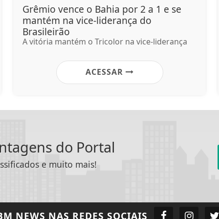
Grêmio vence o Bahia por 2 a 1 e se
mantém na vice-liderança do
Brasileirão
A vitória mantém o Tricolor na vice-liderança
ACESSAR
antagens do Portal
ssificados e muito mais!
BM NEWS
NAS REDES SOCIAIS