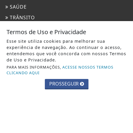
SAÚDE
TRÂNSITO
TURISMO
Termos de Uso e Privacidade
Esse site utiliza cookies para melhorar sua
INFORMAÇÕES
experiência de navegação. Ao continuar o acesso,
CONTATO
entendemos que você concorda com nossos Termos
de Uso e Privacidade.
PAINEL DO USUÁRIO
PARA MAIS INFORMAÇÕES,
ACESSE NOSSOS TERMOS
CLICANDO AQUI
EXPEDIENTE
PROSSEGUIR
TERMOS DE USO E PRIVACIDADE
SOBRE