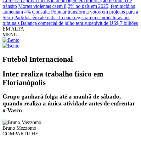
Comissão aprova inclusão de imagem em notificação de multa de
trânsito
Mortes violentas caem 8,2% no país em 2025; feminicídios
aumentam 4%
Consulta Popular transforma votos em projetos para a
Serra
Partidos têm até o dia 15 para registrarem candidaturas nos
tribunais
Balança comercial de julho tem superávit de US$ 7 bilhões
EM ALTA
MENU
Futebol
Internacional
Inter realiza trabalho físico em
Florianópolis
Grupo ganhará folga até a manhã de sábado,
quando realiza a única atividade antes de enfrentar
o Vasco
Bruno Mezzomo
COMPARTILHE