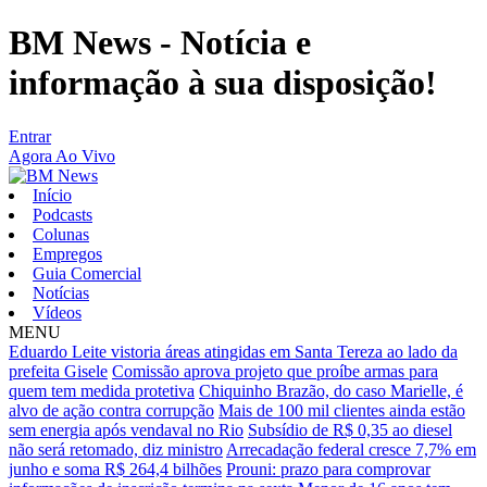
BM News - Notícia e
informação à sua disposição!
Entrar
Agora Ao Vivo
Início
Podcasts
Colunas
Empregos
Guia Comercial
Notícias
Vídeos
MENU
Eduardo Leite vistoria áreas atingidas em Santa Tereza ao lado da
prefeita Gisele
Comissão aprova projeto que proíbe armas para
quem tem medida protetiva
Chiquinho Brazão, do caso Marielle, é
alvo de ação contra corrupção
Mais de 100 mil clientes ainda estão
sem energia após vendaval no Rio
Subsídio de R$ 0,35 ao diesel
não será retomado, diz ministro
Arrecadação federal cresce 7,7% em
junho e soma R$ 264,4 bilhões
Prouni: prazo para comprovar