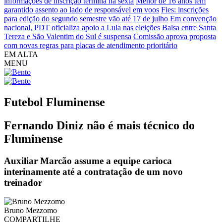
informações de inscrição termina na sexta
Menor de 16 anos tem
garantido assento ao lado de responsável em voos
Fies: inscrições
para edição do segundo semestre vão até 17 de julho
Em convenção
nacional, PDT oficializa apoio a Lula nas eleições
Balsa entre Santa
Tereza e São Valentim do Sul é suspensa
Comissão aprova proposta
com novas regras para placas de atendimento prioritário
EM ALTA
MENU
Futebol
Fluminense
Fernando Diniz não é mais técnico do
Fluminense
Auxiliar Marcão assume a equipe carioca
interinamente até a contratação de um novo
treinador
Bruno Mezzomo
COMPARTILHE