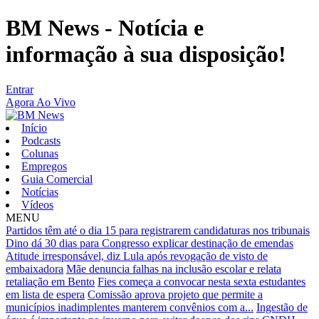
BM News - Notícia e
informação à sua disposição!
Entrar
Agora Ao Vivo
Início
Podcasts
Colunas
Empregos
Guia Comercial
Notícias
Vídeos
MENU
Partidos têm até o dia 15 para registrarem candidaturas nos tribunais
Dino dá 30 dias para Congresso explicar destinação de emendas
Atitude irresponsável, diz Lula após revogação de visto de
embaixadora
Mãe denuncia falhas na inclusão escolar e relata
retaliação em Bento
Fies começa a convocar nesta sexta estudantes
em lista de espera
Comissão aprova projeto que permite a
municípios inadimplentes manterem convênios com a...
Ingestão de