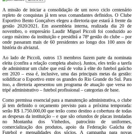
A missão de iniciar a consolidação de um novo ciclo centenário
repleto de conquistas já tem seus comandantes definidos. O Clube
Esportivo Bento Gonçalves elegeu a diretoria que estará à frente da
gestão 2020/2021. Em assembleia interna, realizada dia 20 de
novembro, o empresário Laudir Miguel Piccoli foi conduzido ao
cargo máximo da instituição e presidirá a 78ª gestão do clube – por
onde passaram mais de 60 presidentes ao longo dos 100 anos de
história do alviazul.
Ao lado de Piccoli, outros 13 membros fazem parte da nominata
eleita (confira a relação completa abaixo). Juntos, eles terão a tarefa
de administrar um clube que está de volta à elite do futebol gaúcho
em 2020 – essa é, inclusive, uma das principais metas da gestão:
solidificar o Esportivo entre os grandes do Rio Grande do Sul. Para
isso, a diretoria apresentou um programa de atuação que versa no
tripé administrativo – futebol profissional – categorias de base.
Como premissa essencial para a manutenção administrativa, o clube
já tem definido o orçamento previsto para a próxima temporada:
serão R$ 1.750.000,00 que terão como destino a cobertura de todas
as despesas da instituição – e que são oriundos de placas instaladas
no Montanha dos Vinhedos, patrocínio de uniformes,
comercialização dos produtos, apoio da Federação Gaúcha de
Futebol e mensalidades dos sócios. A campanha para novas