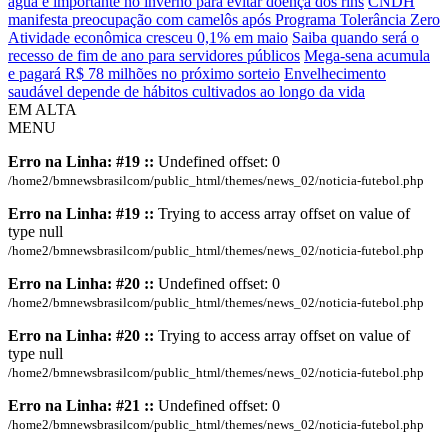
água é importante no inverno para evitar doença dos rins
CNDH
manifesta preocupação com camelôs após Programa Tolerância Zero
Atividade econômica cresceu 0,1% em maio
Saiba quando será o
recesso de fim de ano para servidores públicos
Mega-sena acumula
e pagará R$ 78 milhões no próximo sorteio
Envelhecimento
saudável depende de hábitos cultivados ao longo da vida
EM ALTA
MENU
Erro na Linha: #19 ::
Undefined offset: 0
/home2/bmnewsbrasilcom/public_html/themes/news_02/noticia-futebol.php
Erro na Linha: #19 ::
Trying to access array offset on value of
type null
/home2/bmnewsbrasilcom/public_html/themes/news_02/noticia-futebol.php
Erro na Linha: #20 ::
Undefined offset: 0
/home2/bmnewsbrasilcom/public_html/themes/news_02/noticia-futebol.php
Erro na Linha: #20 ::
Trying to access array offset on value of
type null
/home2/bmnewsbrasilcom/public_html/themes/news_02/noticia-futebol.php
Erro na Linha: #21 ::
Undefined offset: 0
/home2/bmnewsbrasilcom/public_html/themes/news_02/noticia-futebol.php