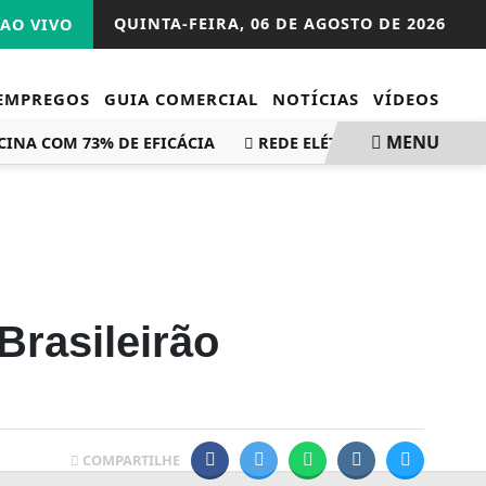
QUINTA-FEIRA,
06 DE AGOSTO DE 2026
AO VIVO
EMPREGOS
GUIA COMERCIAL
NOTÍCIAS
VÍDEOS
MENU
A COM 73% DE EFICÁCIA
REDE ELÉTRICA MAIS RESILIENT
Brasileirão
COMPARTILHE