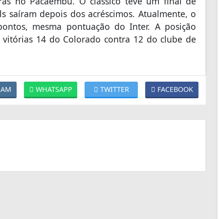
as no Pacaembu. O clássico teve um final de
ols saíram depois dos acréscimos. Atualmente, o
pontos, mesma pontuação do Inter. A posição
 vitórias 14 do Colorado contra 12 do clube de
RAM
WHATSAPP
TWITTER
FACEBOOK