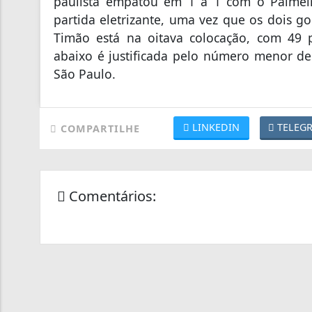
paulista empatou em 1 a 1 com o Palmeir
partida eletrizante, uma vez que os dois g
Timão está na oitava colocação, com 49 
abaixo é justificada pelo número menor de
São Paulo.
LINKEDIN
TELEG
COMPARTILHE
Comentários: