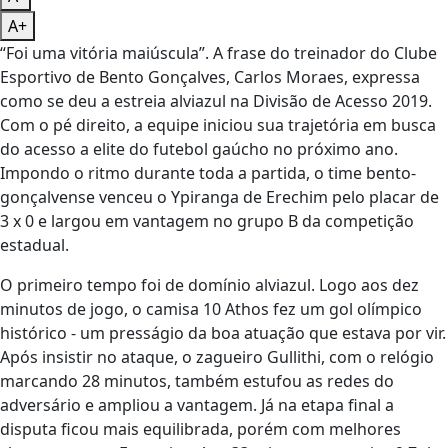
A+
“Foi uma vitória maiúscula”. A frase do treinador do Clube
Esportivo de Bento Gonçalves, Carlos Moraes, expressa
como se deu a estreia alviazul na Divisão de Acesso 2019.
Com o pé direito, a equipe iniciou sua trajetória em busca
do acesso a elite do futebol gaúcho no próximo ano.
Impondo o ritmo durante toda a partida, o time bento-
gonçalvense venceu o Ypiranga de Erechim pelo placar de
3 x 0 e largou em vantagem no grupo B da competição
estadual.
O primeiro tempo foi de domínio alviazul. Logo aos dez
minutos de jogo, o camisa 10 Athos fez um gol olímpico
histórico - um presságio da boa atuação que estava por vir.
Após insistir no ataque, o zagueiro Gullithi, com o relógio
marcando 28 minutos, também estufou as redes do
adversário e ampliou a vantagem. Já na etapa final a
disputa ficou mais equilibrada, porém com melhores