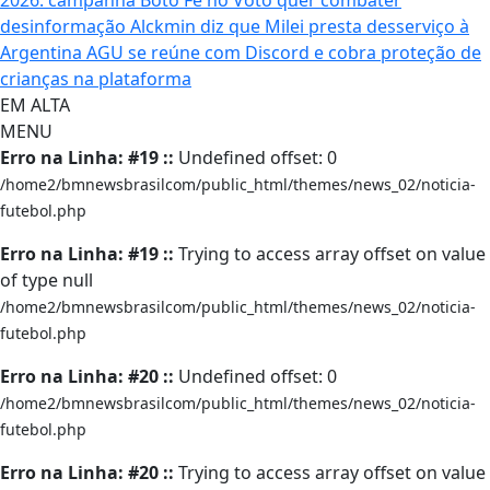
2026: campanha Boto Fé no Voto quer combater
desinformação
Alckmin diz que Milei presta desserviço à
Argentina
AGU se reúne com Discord e cobra proteção de
crianças na plataforma
EM ALTA
MENU
Erro na Linha: #19 ::
Undefined offset: 0
/home2/bmnewsbrasilcom/public_html/themes/news_02/noticia-
futebol.php
Erro na Linha: #19 ::
Trying to access array offset on value
of type null
/home2/bmnewsbrasilcom/public_html/themes/news_02/noticia-
futebol.php
Erro na Linha: #20 ::
Undefined offset: 0
/home2/bmnewsbrasilcom/public_html/themes/news_02/noticia-
futebol.php
Erro na Linha: #20 ::
Trying to access array offset on value