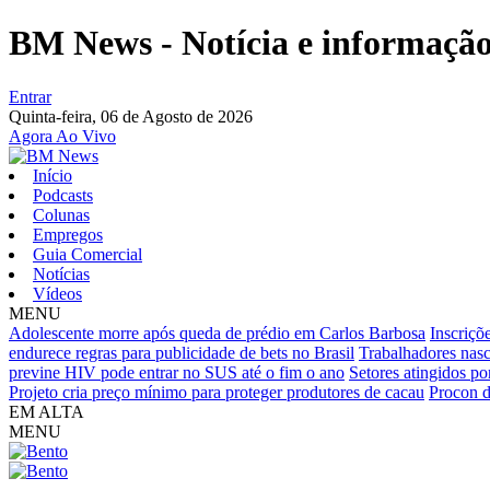
BM News - Notícia e informação 
Entrar
Quinta-feira,
06 de Agosto de 2026
Agora Ao Vivo
Início
Podcasts
Colunas
Empregos
Guia Comercial
Notícias
Vídeos
MENU
Adolescente morre após queda de prédio em Carlos Barbosa
Inscriçõ
endurece regras para publicidade de bets no Brasil
Trabalhadores nasc
previne HIV pode entrar no SUS até o fim o ano
Setores atingidos p
Projeto cria preço mínimo para proteger produtores de cacau
Procon d
EM ALTA
MENU