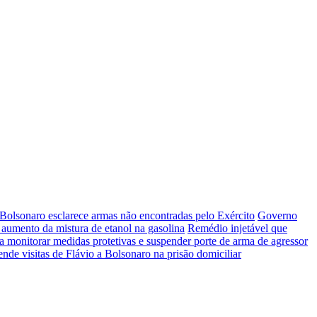
Bolsonaro esclarece armas não encontradas pelo Exército
Governo
aumento da mistura de etanol na gasolina
Remédio injetável que
ra monitorar medidas protetivas e suspender porte de arma de agressor
nde visitas de Flávio a Bolsonaro na prisão domiciliar