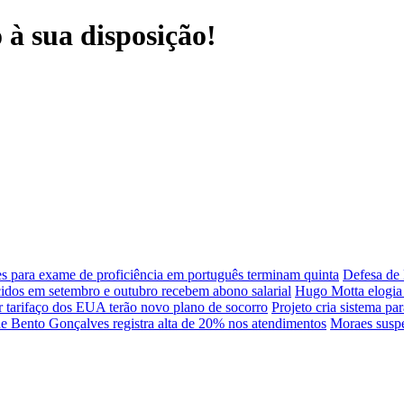
à sua disposição!
es para exame de proficiência em português terminam quinta
Defesa de 
idos em setembro e outubro recebem abono salarial
Hugo Motta elogia 
or tarifaço dos EUA terão novo plano de socorro
Projeto cria sistema pa
e Bento Gonçalves registra alta de 20% nos atendimentos
Moraes suspe