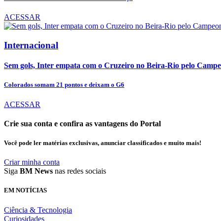
ACESSAR
Internacional
Sem gols, Inter empata com o Cruzeiro no Beira-Rio pelo Campe
Colorados somam 21 pontos e deixam o G6
ACESSAR
Crie sua conta e confira as vantagens do Portal
Você pode ler matérias exclusivas, anunciar classificados e muito mais!
Criar minha conta
Siga
BM News
nas redes sociais
EM NOTÍCIAS
Ciência & Tecnologia
Curiosidades