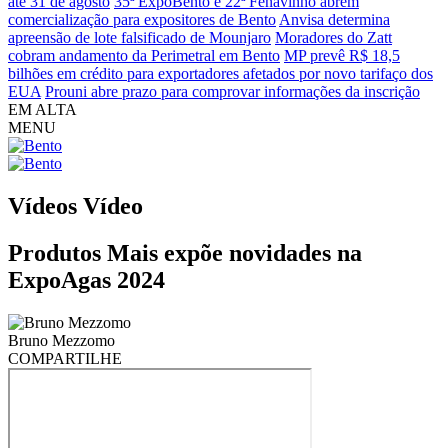
até 31 de agosto
35ª ExpoBento e 22ª Fenavinho abrem
comercialização para expositores de Bento
Anvisa determina
apreensão de lote falsificado de Mounjaro
Moradores do Zatt
cobram andamento da Perimetral em Bento
MP prevê R$ 18,5
bilhões em crédito para exportadores afetados por novo tarifaço dos
EUA
Prouni abre prazo para comprovar informações da inscrição
EM ALTA
MENU
Vídeos
Vídeo
Produtos Mais expõe novidades na
ExpoAgas 2024
Bruno Mezzomo
COMPARTILHE