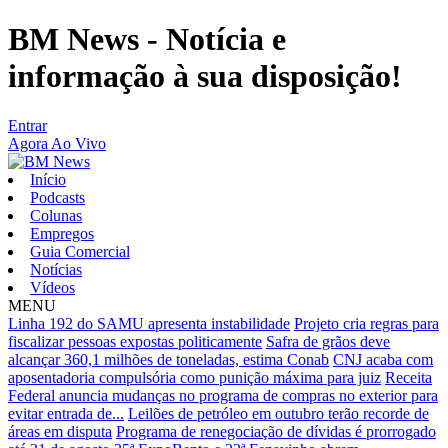
BM News - Notícia e
informação à sua disposição!
Entrar
Agora Ao Vivo
Início
Podcasts
Colunas
Empregos
Guia Comercial
Notícias
Vídeos
MENU
Linha 192 do SAMU apresenta instabilidade
Projeto cria regras para
fiscalizar pessoas expostas politicamente
Safra de grãos deve
alcançar 360,1 milhões de toneladas, estima Conab
CNJ acaba com
aposentadoria compulsória como punição máxima para juiz
Receita
Federal anuncia mudanças no programa de compras no exterior para
evitar entrada de...
Leilões de petróleo em outubro terão recorde de
áreas em disputa
Programa de renegociação de dívidas é prorrogado