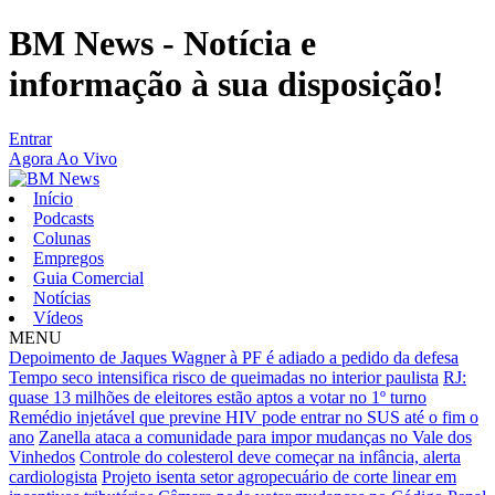
BM News - Notícia e
informação à sua disposição!
Entrar
Agora Ao Vivo
Início
Podcasts
Colunas
Empregos
Guia Comercial
Notícias
Vídeos
MENU
Depoimento de Jaques Wagner à PF é adiado a pedido da defesa
Tempo seco intensifica risco de queimadas no interior paulista
RJ:
quase 13 milhões de eleitores estão aptos a votar no 1º turno
Remédio injetável que previne HIV pode entrar no SUS até o fim o
ano
Zanella ataca a comunidade para impor mudanças no Vale dos
Vinhedos
Controle do colesterol deve começar na infância, alerta
cardiologista
Projeto isenta setor agropecuário de corte linear em