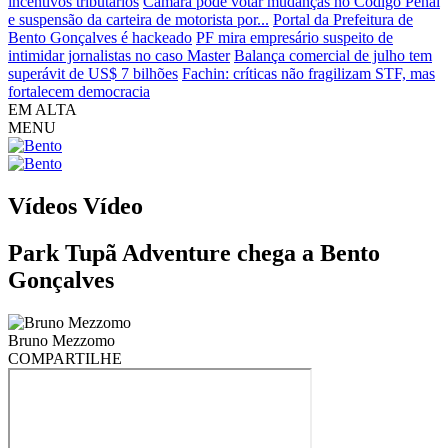
incentivos tributários
Câmara pode votar mudanças no Código Penal
e suspensão da carteira de motorista por...
Portal da Prefeitura de
Bento Gonçalves é hackeado
PF mira empresário suspeito de
intimidar jornalistas no caso Master
Balança comercial de julho tem
superávit de US$ 7 bilhões
Fachin: críticas não fragilizam STF, mas
fortalecem democracia
EM ALTA
MENU
Vídeos
Vídeo
Park Tupã Adventure chega a Bento
Gonçalves
Bruno Mezzomo
COMPARTILHE