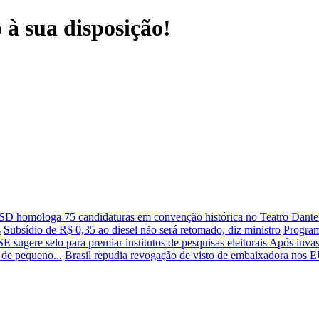
à sua disposição!
SD homologa 75 candidaturas em convenção histórica no Teatro Dant
s
Subsídio de R$ 0,35 ao diesel não será retomado, diz ministro
Program
E sugere selo para premiar institutos de pesquisas eleitorais
Após invas
s de pequeno...
Brasil repudia revogação de visto de embaixadora nos 