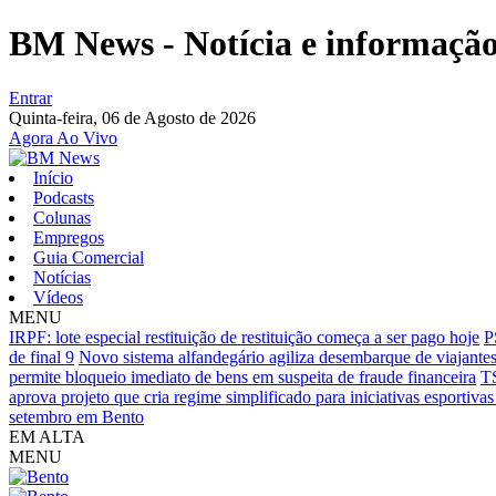
BM News - Notícia e informação 
Entrar
Quinta-feira,
06 de Agosto de 2026
Agora Ao Vivo
Início
Podcasts
Colunas
Empregos
Guia Comercial
Notícias
Vídeos
MENU
IRPF: lote especial restituição de restituição começa a ser pago hoje
P
de final 9
Novo sistema alfandegário agiliza desembarque de viajante
permite bloqueio imediato de bens em suspeita de fraude financeira
TS
aprova projeto que cria regime simplificado para iniciativas esportiva
setembro em Bento
EM ALTA
MENU