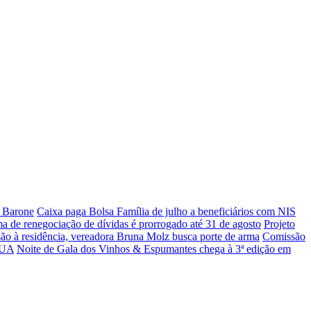
e Barone
Caixa paga Bolsa Família de julho a beneficiários com NIS
a de renegociação de dívidas é prorrogado até 31 de agosto
Projeto
ão à residência, vereadora Bruna Molz busca porte de arma
Comissão
EUA
Noite de Gala dos Vinhos & Espumantes chega à 3ª edição em