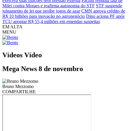
exercerá suas funções sem pressão externa
Fachin repudia fala de
Milei contra Moraes e reafirma autonomia do STF
STF suspende
julgamento de lei que proíbe jogos de azar
CMN aprova crédito de
R$ 10 bilhões para inovação no agronegócio
Dino aciona PF após
TCU apontar R$ 55,4 milhões em emendas suspeitas
EM ALTA
MENU
Vídeos
Vídeo
Mega News 8 de novembro
Bruno Mezzomo
COMPARTILHE