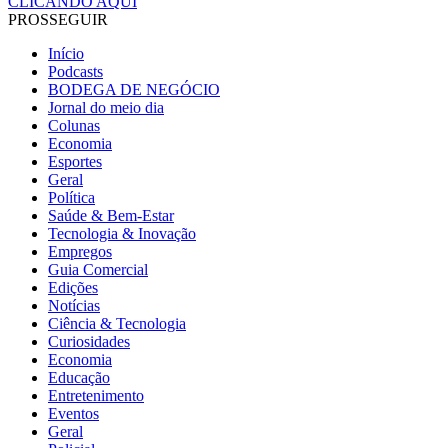
CLICANDO AQUI
PROSSEGUIR
Início
Podcasts
BODEGA DE NEGÓCIO
Jornal do meio dia
Colunas
Economia
Esportes
Geral
Política
Saúde & Bem-Estar
Tecnologia & Inovação
Empregos
Guia Comercial
Edições
Notícias
Ciência & Tecnologia
Curiosidades
Economia
Educação
Entretenimento
Eventos
Geral