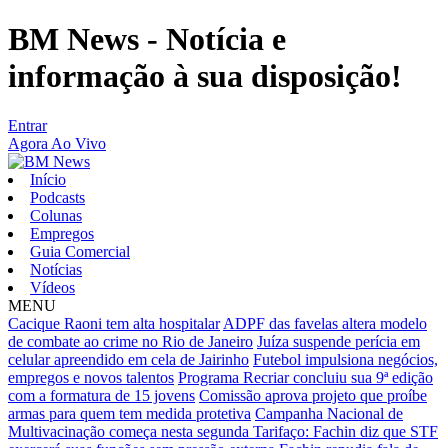
BM News - Notícia e
informação à sua disposição!
Entrar
Agora Ao Vivo
Início
Podcasts
Colunas
Empregos
Guia Comercial
Notícias
Vídeos
MENU
Cacique Raoni tem alta hospitalar
ADPF das favelas altera modelo
de combate ao crime no Rio de Janeiro
Juíza suspende perícia em
celular apreendido em cela de Jairinho
Futebol impulsiona negócios,
empregos e novos talentos
Programa Recriar concluiu sua 9ª edição
com a formatura de 15 jovens
Comissão aprova projeto que proíbe
armas para quem tem medida protetiva
Campanha Nacional de
Multivacinação começa nesta segunda
Tarifaço: Fachin diz que STF