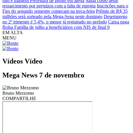
mm e mantêm Prefeitura de Bento em alerta
Saiba como pedir
ressarcimento por prejuízos com a falta de energia
Inscrições para o
Fies do segundo semestre começam na terça-feira
Prêmio de R$ 35
milhões será sorteado pela Mega-Sena neste domingo
Desemprego
no 2º trimestre é 5,4%, o menor já registrado no período
Caixa paga
Bolsa Família de julho a beneficiários com NIS de final 9
EM ALTA
MENU
Vídeos
Vídeo
Mega News 7 de novembro
Bruno Mezzomo
COMPARTILHE