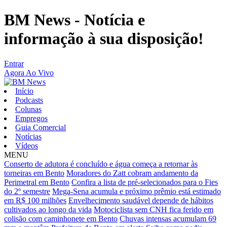
BM News - Notícia e
informação à sua disposição!
Entrar
Agora Ao Vivo
Início
Podcasts
Colunas
Empregos
Guia Comercial
Notícias
Vídeos
MENU
Conserto de adutora é concluído e água começa a retornar às
torneiras em Bento
Moradores do Zatt cobram andamento da
Perimetral em Bento
Confira a lista de pré-selecionados para o Fies
do 2º semestre
Mega-Sena acumula e próximo prêmio está estimado
em R$ 100 milhões
Envelhecimento saudável depende de hábitos
cultivados ao longo da vida
Motociclista sem CNH fica ferido em
colisão com caminhonete em Bento
Chuvas intensas acumulam 69