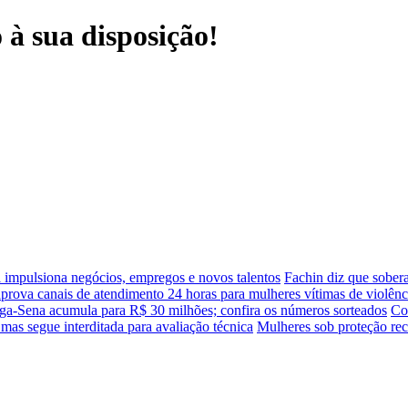
à sua disposição!
 impulsiona negócios, empregos e novos talentos
Fachin diz que sober
prova canais de atendimento 24 horas para mulheres vítimas de violênc
a-Sena acumula para R$ 30 milhões; confira os números sorteados
Co
mas segue interditada para avaliação técnica
Mulheres sob proteção rec