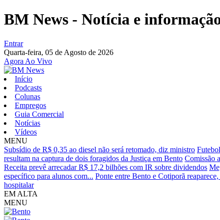
BM News - Notícia e informação 
Entrar
Quarta-feira,
05 de Agosto de 2026
Agora Ao Vivo
Início
Podcasts
Colunas
Empregos
Guia Comercial
Notícias
Vídeos
MENU
Subsídio de R$ 0,35 ao diesel não será retomado, diz ministro
Futebol
resultam na captura de dois foragidos da Justiça em Bento
Comissão a
Receita prevê arrecadar R$ 17,2 bilhões com IR sobre dividendos
Meg
específico para alunos com...
Ponte entre Bento e Cotiporã reaparece, 
hospitalar
EM ALTA
MENU