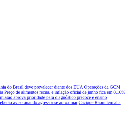
ania do Brasil deve prevalecer diante dos EUA
Operações da GCM
ia
Preço de alimentos recua, e inflação oficial de junho fica em 0,16%
missão aprova prioridade para diagnóstico precoce e ensino
eberão aviso quando agressor se aproximar
Cacique Raoni tem alta