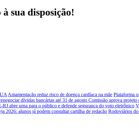
à sua disposição!
 EUA
Amamentação reduz risco de doença cardíaca na mãe
Plataforma o
negociar dívidas bancárias até 31 de agosto
Comissão aprova projeto q
RJ abre urna para o público e defende segurança do voto eletrônico
V
ja 2026: alunos já podem consultar cartilha de redação
Rodoviários do