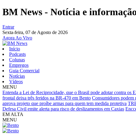
BM News - Notícia e informação 
Entrar
Sexta-feira,
07 de Agosto de 2026
Agora Ao Vivo
Início
Podcasts
Colunas
Empregos
Guia Comercial
Notícias
Vídeos
MENU
Entenda a Lei de Reciprocidade, que o Brasil pode adotar contra os
frontal deixa três feridos na BR-470 em Bento
Consumidores podem re
aprova projeto que proíbe armas para quem tem medida protetiva
TRE-
Defesa Civil emite alerta para risco de deslizamentos em Caxias
Encce
EM ALTA
MENU