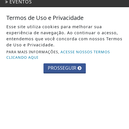
EVENTOS
GERAL
Termos de Uso e Privacidade
POLICIAL
Esse site utiliza cookies para melhorar sua
RECEITAS
experiência de navegação. Ao continuar o acesso,
entendemos que você concorda com nossos Termos
ROCK IN RIO
de Uso e Privacidade.
PARA MAIS INFORMAÇÕES,
ACESSE NOSSOS TERMOS
SAÚDE
CLICANDO AQUI
TRÂNSITO
PROSSEGUIR
TURISMO
INFORMAÇÕES
CONTATO
PAINEL DO USUÁRIO
EXPEDIENTE