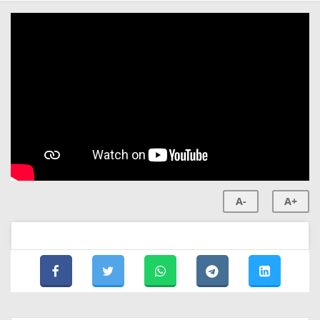
A-
A+