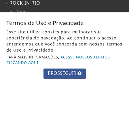
ROCK IN RIO
SAÚDE
Termos de Uso e Privacidade
TRÂNSITO
Esse site utiliza cookies para melhorar sua
TURISMO
experiência de navegação. Ao continuar o acesso,
entendemos que você concorda com nossos Termos
INFORMAÇÕES
de Uso e Privacidade.
PARA MAIS INFORMAÇÕES,
ACESSE NOSSOS TERMOS
CONTATO
CLICANDO AQUI
PAINEL DO USUÁRIO
PROSSEGUIR
EXPEDIENTE
TERMOS DE USO E PRIVACIDADE
SOBRE