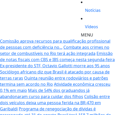
Notícias
Vídeos
MENU
Comissão aprova recursos para qualificação profissional
de pessoas com deficiência no...
Combate aos crimes no
setor de combustíveis no Rio terá ação integrada
Emissão
de notas fiscais com CBS e IBS começa nesta segunda-feira
Ex-presidente do STF, Octavio Gallotti morre aos 95 anos
Sociólogo africano diz que Brasil é atacado por causa de
terras raras
Quinta reunião entre rodoviários e patrões
termina sem acordo no Rio
Atividade econômica cresceu
0,1% em maio
Mais de 54% dos graduandos já
abandonaram curso para cuidar dos filhos
Colisão entre
dois veículos deixa uma pessoa ferida na BR-470 em
Garibaldi
Programa de renegociação de dívidas é