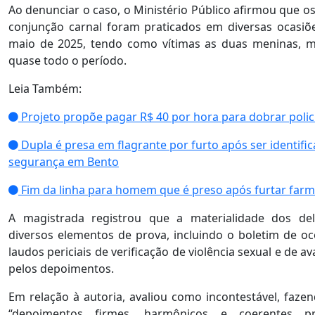
Ao denunciar o caso, o Ministério Público afirmou que os
conjunção carnal foram praticados em diversas ocasiõ
maio de 2025, tendo como vítimas as duas meninas, 
quase todo o período.
Leia Também:
Projeto propõe pagar R$ 40 por hora para dobrar poli
Dupla é presa em flagrante por furto após ser identifi
segurança em Bento
Fim da linha para homem que é preso após furtar far
A magistrada registrou que a materialidade dos del
diversos elementos de prova, incluindo o boletim de ocor
laudos periciais de verificação de violência sexual e de a
pelos depoimentos.
Em relação à autoria, avaliou como incontestável, faze
“depoimentos firmes, harmônicos e coerentes pr