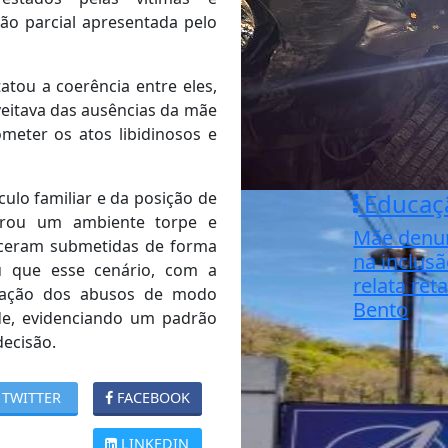
ão parcial apresentada pelo
atou a coerência entre eles,
eitava das ausências da mãe
meter os atos libidinosos e
Educaç
ulo familiar e da posição de
aurou um ambiente torpe e
Mãe denun
eceram submetidas de forma
na inclusã
u que esse cenário, com a
relata ret
etuação dos abusos de modo
Bento
ade, evidenciando um padrão
decisão.
TWITTER
FACEBOOK
LINKEDIN