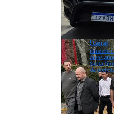
Geral
Eduardo Le
áreas ati
Santa Ter
da prefeit