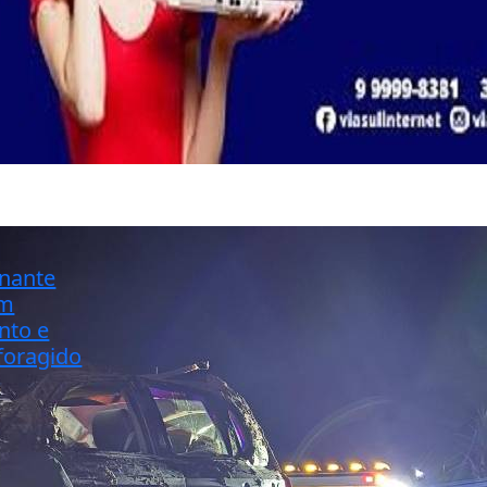
inante
em
nto e
foragido