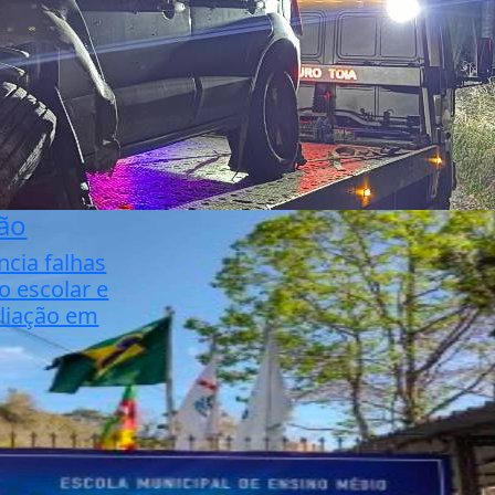
ão
cia falhas
o escolar e
aliação em