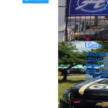
Geral
Aprovado
concurso
esperam h
anos por
em Bento