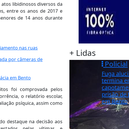
 atos libidinosos diversos da
es, entre os anos de 2017 e
menores de 14 anos durante
ciamento nas ruas
+ Lidas
cada por câmeras de
Policial
Fuga aluc
mácia em Bento
termina 
capotame
itos foi comprovada pelos
prisão de 
rência, o relatório escolar,
em Bento
valiação psíquica, assim como
ndo destaque na decisão aos
estados pelas vítimas e