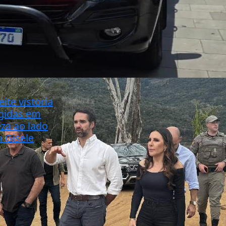
ite vistoria
ngidas em
eza ao lado
a Gisele