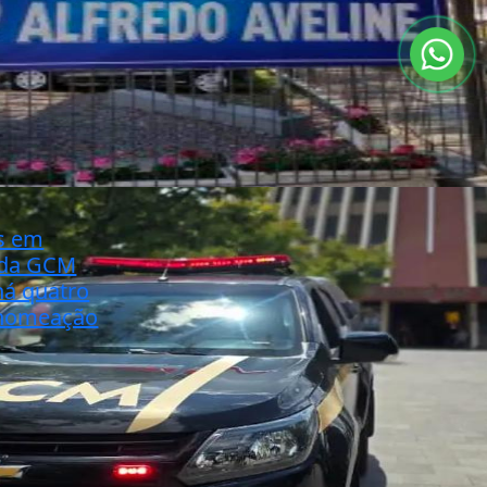
s em
 da GCM
á quatro
 nomeação