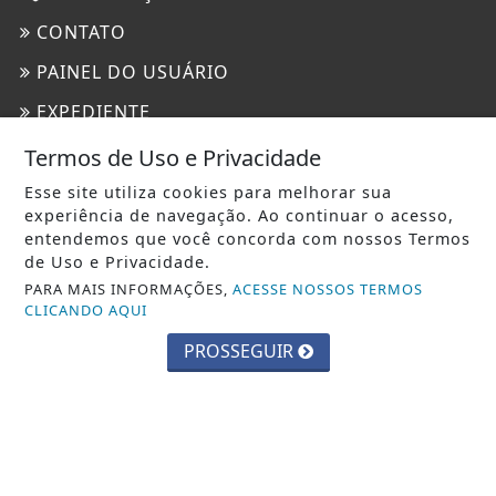
CONTATO
PAINEL DO USUÁRIO
EXPEDIENTE
TERMOS DE USO E PRIVACIDADE
Termos de Uso e Privacidade
SOBRE
Esse site utiliza cookies para melhorar sua
experiência de navegação. Ao continuar o acesso,
entendemos que você concorda com nossos Termos
de Uso e Privacidade.
PARA MAIS INFORMAÇÕES,
ACESSE NOSSOS TERMOS
CLICANDO AQUI
PROSSEGUIR
BM NEWS 2026 - TODOS OS DIREITOS RESERVADOS.