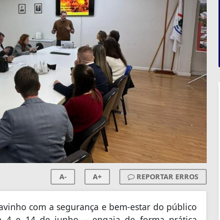
A-
A+
REPORTAR ERROS
avinho com a segurança e bem-estar do público
re 4 e 14 de junho – engaja de forma prática