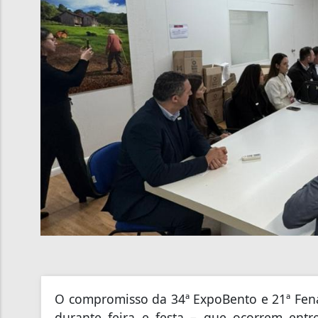
O compromisso da 34ª ExpoBento e 21ª Fen
durante feira e festa – que ocorrem ent