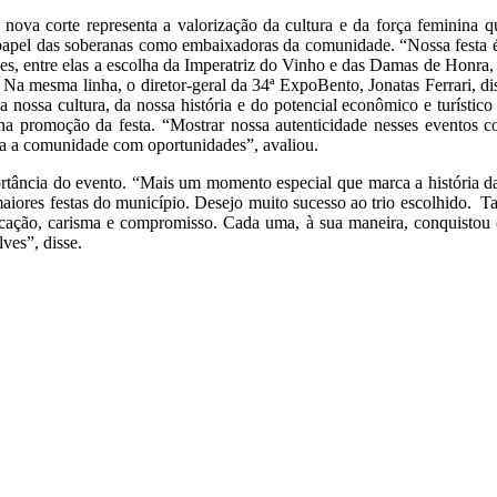
ova corte representa a valorização da cultura e da força feminina qu
 papel das soberanas como embaixadoras da comunidade. “Nossa festa é u
ões, entre elas a escolha da Imperatriz do Vinho e das Damas de Honr
Na mesma linha, o diretor-geral da 34ª ExpoBento, Jonatas Ferrari, dis
 nossa cultura, da nossa história e do potencial econômico e turístic
a promoção da festa. “Mostrar nossa autenticidade nesses eventos col
da a comunidade com oportunidades”, avaliou.
rtância do evento. “Mais um momento especial que marca a história da 
maiores festas do município. Desejo muito sucesso ao trio escolhido
ação, carisma e compromisso. Cada uma, à sua maneira, conquistou o 
ves”, disse.