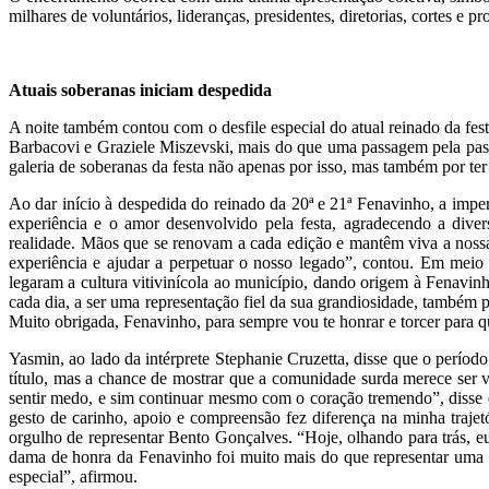
milhares de voluntários, lideranças, presidentes, diretorias, cortes e 
Atuais soberanas iniciam despedida
A noite também contou com o desfile especial do atual reinado da fe
Barbacovi e Graziele Miszevski, mais do que uma passagem pela passa
galeria de soberanas da festa não apenas por isso, mas também por te
Ao dar início à despedida do reinado da 20ª e 21ª Fenavinho, a imper
experiência e o amor desenvolvido pela festa, agradecendo a div
realidade. Mãos que se renovam a cada edição e mantêm viva a nossa
experiência e ajudar a perpetuar o nosso legado”, contou. Em meio
legaram a cultura vitivinícola ao município, dando origem à Fenavinh
cada dia, a ser uma representação fiel da sua grandiosidade, também 
Muito obrigada, Fenavinho, para sempre vou te honrar e torcer para que
Yasmin, ao lado da intérprete Stephanie Cruzetta, disse que o perío
título, mas a chance de mostrar que a comunidade surda merece ser vi
sentir medo, e sim continuar mesmo com o coração tremendo”, disse 
gesto de carinho, apoio e compreensão fez diferença na minha traj
orgulho de representar Bento Gonçalves. “Hoje, olhando para trás, 
dama de honra da Fenavinho foi muito mais do que representar uma fes
especial”, afirmou.