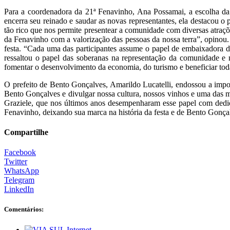
Para a coordenadora da 21ª Fenavinho, Ana Possamai, a escolha da n
encerra seu reinado e saudar as novas representantes, ela destacou o
tão rico que nos permite presentear a comunidade com diversas atraç
da Fenavinho com a valorização das pessoas da nossa terra”, opinou. 
festa. “Cada uma das participantes assume o papel de embaixadora da
ressaltou o papel das soberanas na representação da comunidade e n
fomentar o desenvolvimento da economia, do turismo e beneficiar to
O prefeito de Bento Gonçalves, Amarildo Lucatelli, endossou a impo
Bento Gonçalves e divulgar nossa cultura, nossos vinhos e uma das 
Graziele, que nos últimos anos desempenharam esse papel com dedic
Fenavinho, deixando sua marca na história da festa e de Bento Gonçal
Compartilhe
Facebook
Twitter
WhatsApp
Telegram
LinkedIn
Comentários: