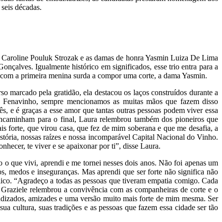
 seis décadas.
ura Caroline Pouluk Strozak e as damas de honra Yasmin Luiza De Lima
çalves. Igualmente histórico em significados, esse trio entra para a
ar com a primeira menina surda a compor uma corte, a dama Yasmin.
so marcado pela gratidão, ela destacou os laços construídos durante a
ado Fenavinho, sempre mencionamos as muitas mãos que fazem disso
, e é graças a esse amor que tantas outras pessoas podem viver essa
 encaminham para o final, Laura relembrou também dos pioneiros que
is forte, que virou casa, que fez de mim soberana e que me desafia, a
stória, nossas raízes e nossa incomparável Capital Nacional do Vinho.
hecer, te viver e se apaixonar por ti”, disse Laura.
 o que vivi, aprendi e me tornei nesses dois anos. Não foi apenas um
os, medos e inseguranças. Mas aprendi que ser forte não significa não
lico. “Agradeço a todas as pessoas que tiveram empatia comigo. Cada
 Graziele relembrou a convivência com as companheiras de corte e o
endizados, amizades e uma versão muito mais forte de mim mesma. Ser
ua cultura, suas tradições e as pessoas que fazem essa cidade ser tão