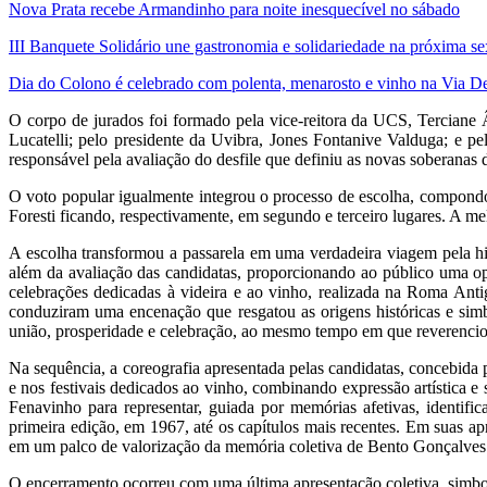
Nova Prata recebe Armandinho para noite inesquecível no sábado
III Banquete Solidário une gastronomia e solidariedade na próxima se
Dia do Colono é celebrado com polenta, menarosto e vinho na Via D
O corpo de jurados foi formado pela vice-reitora da UCS, Terciane 
Lucatelli; pelo presidente da Uvibra, Jones Fontanive Valduga; e 
responsável pela avaliação do desfile que definiu as novas soberanas
O voto popular igualmente integrou o processo de escolha, compondo
Foresti ficando, respectivamente, em segundo e terceiro lugares. A m
A escolha transformou a passarela em uma verdadeira viagem pela his
além da avaliação das candidatas, proporcionando ao público uma opo
celebrações dedicadas à videira e ao vinho, realizada na Roma Antig
conduziram uma encenação que resgatou as origens históricas e sim
união, prosperidade e celebração, ao mesmo tempo em que reverenciou a
Na sequência, a coreografia apresentada pelas candidatas, concebid
e nos festivais dedicados ao vinho, combinando expressão artística e
Fenavinho para representar, guiada por memórias afetivas, identific
primeira edição, em 1967, até os capítulos mais recentes. Em suas ap
em um palco de valorização da memória coletiva de Bento Gonçalves
O encerramento ocorreu com uma última apresentação coletiva, simbo