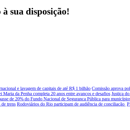
à sua disposição!
ernacional e lavagem de capitais de até R$ 1 bilhão
Comissão aprova polí
i Maria da Penha completa 20 anos entre avanços e desafios
Justiça do
asse de 20% do Fundo Nacional de Segurança Pública para município
 de trens
Rodoviários do Rio participam de audiência de conciliação
P