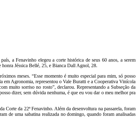
aís, a Fenavinho elegeu a corte histórica de seus 60 anos, a serem
honra Jéssica Bellé, 25, e Bianca Dall Agnol, 28.
 próximos meses. “Esse momento é muito especial para mim, só posso
ada em Agronomia, representou o Vale Buratti e a Cooperativa Vinícola
om muito sorriso no rosto”, declarou. Representando a Subseção da
osso dizer, sem dúvida nenhuma, é que eu vou dar o meu melhor pra
da Corte da 22ª Fenavinho. Além da desenvoltura na passarela, foram
param de uma sabatina realizada no domingo, quando foram analisadas