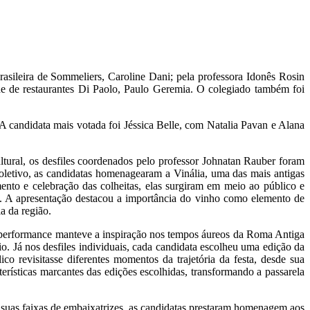
asileira de Sommeliers, Caroline Dani; pela professora Idonês Rosin
de de restaurantes Di Paolo, Paulo Geremia. O colegiado também foi
 candidata mais votada foi Jéssica Belle, com Natalia Pavan e Alana
ltural, os desfiles coordenados pelo professor Johnatan Rauber foram
coletivo, as candidatas homenagearam a Vinália, uma das mais antigas
mento e celebração das colheitas, elas surgiram em meio ao público e
s. A apresentação destacou a importância do vinho como elemento de
a da região.
A performance manteve a inspiração nos tempos áureos da Roma Antiga
o. Já nos desfiles individuais, cada candidata escolheu uma edição da
co revisitasse diferentes momentos da trajetória da festa, desde sua
erísticas marcantes das edições escolhidas, transformando a passarela
suas faixas de embaixatrizes, as candidatas prestaram homenagem aos