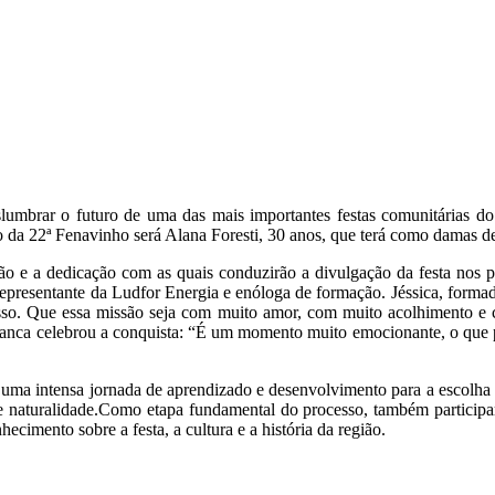
umbrar o futuro de uma das mais importantes festas comunitárias do p
 da 22ª Fenavinho será Alana Foresti, 30 anos, que terá como damas de 
ão e a dedicação com as quais conduzirão a divulgação da festa nos
, representante da Ludfor Energia e enóloga de formação. Jéssica, form
so. Que essa missão seja com muito amor, com muito acolhimento e c
nca celebrou a conquista: “É um momento muito emocionante, o que p
 uma intensa jornada de aprendizado e desenvolvimento para a escolha 
ade e naturalidade.Como etapa fundamental do processo, também partici
cimento sobre a festa, a cultura e a história da região.