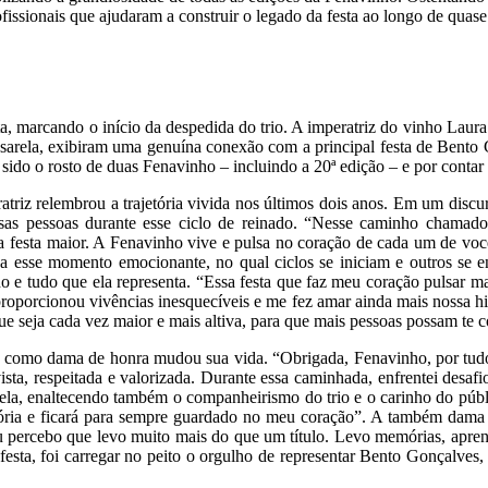
profissionais que ajudaram a construir o legado da festa ao longo de quase
sta, marcando o início da despedida do trio. A imperatriz do vinho La
rela, exibiram uma genuína conexão com a principal festa de Bento Gon
r sido o rosto de duas Fenavinho – incluindo a 20ª edição – e por cont
atriz relembrou a trajetória vivida nos últimos dois anos. Em um discur
ersas pessoas durante esse ciclo de reinado. “Nesse caminho cham
 festa maior. A Fenavinho vive e pulsa no coração de cada um de vocês
 a esse momento emocionante, no qual ciclos se iniciam e outros se
o e tudo que ela representa. “Essa festa que faz meu coração pulsar ma
proporcionou vivências inesquecíveis e me fez amar ainda mais nossa hi
 seja cada vez maior e mais altiva, para que mais pessoas possam te con
do como dama de honra mudou sua vida. “Obrigada, Fenavinho, por tudo
sta, respeitada e valorizada. Durante essa caminhada, enfrentei desafi
ela, enaltecendo também o companheirismo do trio e o carinho do púb
etória e ficará para sempre guardado no meu coração”. A também dama
eu percebo que levo muito mais do que um título. Levo memórias, apr
ta, foi carregar no peito o orgulho de representar Bento Gonçalves, s