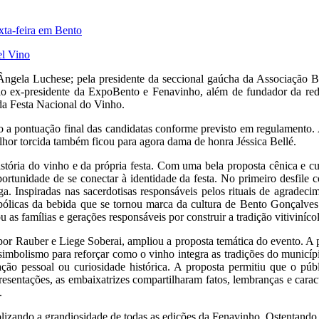
xta-feira em Bento
el Vino
Ângela Luchese; pela presidente da seccional gaúcha da Associação Br
pelo ex-presidente da ExpoBento e Fenavinho, além de fundador da re
 da Festa Nacional do Vinho.
 a pontuação final das candidatas conforme previsto em regulamento. A
elhor torcida também ficou para agora dama de honra Jéssica Bellé.
tória do vinho e da própria festa. Com uma bela proposta cênica e cu
rtunidade de se conectar à identidade da festa. No primeiro desfile 
a. Inspiradas nas sacerdotisas responsáveis pelos rituais de agradeci
bólicas da bebida que se tornou marca da cultura de Bento Gonçalve
s famílias e gerações responsáveis por construir a tradição vitivinícol
a por Rauber e Liege Soberai, ampliou a proposta temática do evento. 
 simbolismo para reforçar como o vinho integra as tradições do municípi
ação pessoal ou curiosidade histórica. A proposta permitiu que o públi
resentações, as embaixatrizes compartilharam fatos, lembranças e caract
.
lizando a grandiosidade de todas as edições da Fenavinho. Ostentando 