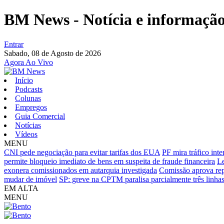
BM News - Notícia e informação 
Entrar
Sabado,
08 de Agosto de 2026
Agora Ao Vivo
Início
Podcasts
Colunas
Empregos
Guia Comercial
Notícias
Vídeos
MENU
CNI pede negociação para evitar tarifas dos EUA
PF mira tráfico int
permite bloqueio imediato de bens em suspeita de fraude financeira
Le
exonera comissionados em autarquia investigada
Comissão aprova rep
mudar de imóvel
SP: greve na CPTM paralisa parcialmente três linhas
EM ALTA
MENU