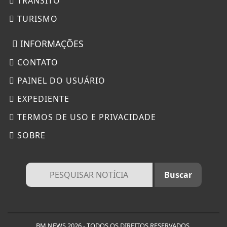
TRÂNSITO
TURISMO
INFORMAÇÕES
CONTATO
PAINEL DO USUÁRIO
EXPEDIENTE
TERMOS DE USO E PRIVACIDADE
SOBRE
Termos de Uso e Privacidade
Esse site utiliza cookies para melhorar sua
experiência de navegação. Ao continuar o acesso,
entendemos que você concorda com nossos Termos
de Uso e Privacidade.
BM NEWS 2026 - TODOS OS DIREITOS RESERVADOS.