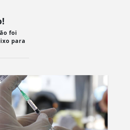
!
ão foi
aixo para