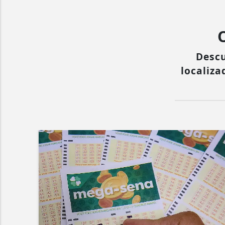
Descu
localiza