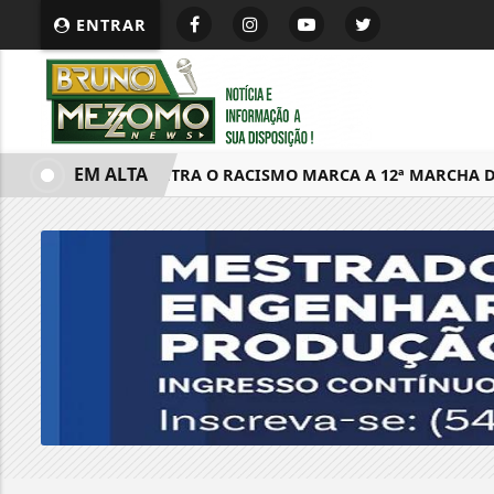
ENTRAR
EM ALTA
LUTA CONTRA O RACISMO MARCA A 12ª MARCHA DA